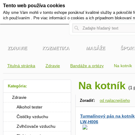
Tento web používa cookies
+420 721 222 322
Aby sme Vám mohli v tomto eshope ponúknuť kvalitné služby a pokročilé f
Pracovné dni od 9 do 17 hodi
ich používaním . Pre viac informácií o cookies a ich prípadnom blokovaní 
ZDRAVIE
KOZMETIKA
MASÁŽE
ŠPOR
Titulná stránka
Zdravie
Bandáže a ortézy
Na kotník
Na kotník
Kategória:
(1 
Zdravie
Zoradiť:
od najlacnejšieho
Alkohol tester
podľa dostupnosti
Turmalínový pás na kotník
Čističky vzduchu
LW-H006
Zvlhčovače vzduchu