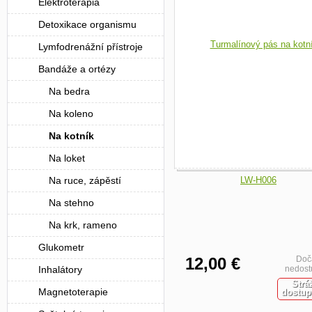
Elektroterapia
Detoxikace organismu
Lymfodrenážní přístroje
Bandáže a ortézy
Na bedra
Na koleno
Na kotník
Na loket
Na ruce, zápěstí
Na stehno
Na krk, rameno
Glukometr
12,00 €
Doč
Inhalátory
nedost
Strá
Magnetoterapie
dostup