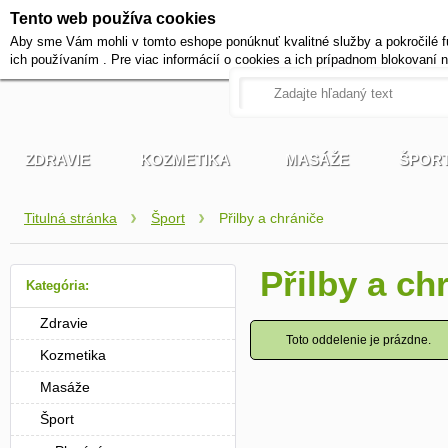
Tento web používa cookies
+420 721 222 322
Aby sme Vám mohli v tomto eshope ponúknuť kvalitné služby a pokročilé f
Pracovné dni od 9 do 17 hodi
ich používaním . Pre viac informácií o cookies a ich prípadnom blokovaní 
ZDRAVIE
KOZMETIKA
MASÁŽE
ŠPOR
Titulná stránka
Šport
Přilby a chrániče
Přilby a ch
Kategória:
Zdravie
Toto oddelenie je prázdne.
Kozmetika
Masáže
Šport