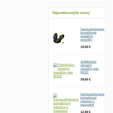
Najpredávanejšie tovary
Samozahrievacie
turmalínové
masážne
ponožky
10,00 €
Zoštíhľujúci
vibračný
masážny pás
W102
39,60 €
Samozahrievacie
turmalínové
rukavice s
magnetmi
12,00 €