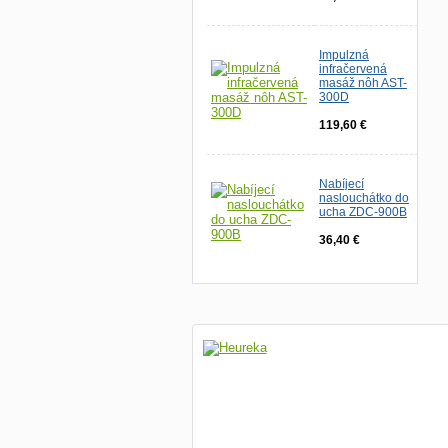
Impulzná
infračervená
masáž nôh AST-
300D
119,60 €
Nabíjecí
naslouchátko do
ucha ZDC-900B
36,40 €