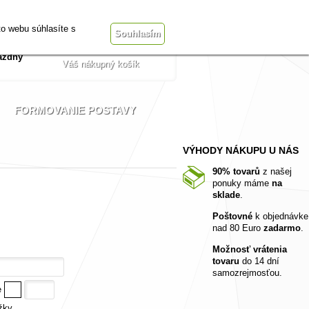
Prihlásiť sa
t
Vše o nákupu
o webu súhlasíte s
Souhlasím
ázdny
Váš nákupný košík
FORMOVANIE POSTAVY
VÝHODY NÁKUPU U NÁS
90% tovarů
z našej
ponuky máme
na
sklade
.
Poštovné
k objednávke
nad 80 Euro
zadarmo
.
Možnosť vrátenia
tovaru
do 14 dní
samozrejmosťou.
žky