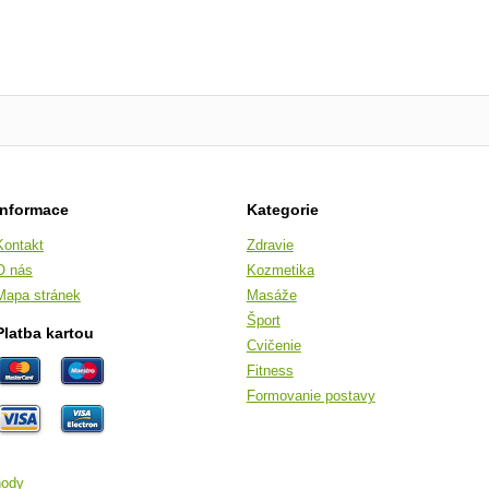
Informace
Kategorie
Kontakt
Zdravie
O nás
Kozmetika
Mapa stránek
Masáže
Šport
Platba kartou
Cvičenie
Fitness
Formovanie postavy
hody