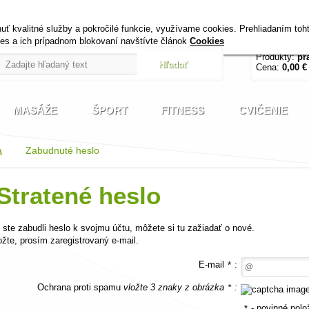
+420 721 222 322
Úvod
Kontak
 kvalitné služby a pokročilé funkcie, využívame cookies. Prehliadaním toht
Pracovné dni od 9 do 17 hodin
kies a ich prípadnom blokovaní navštívte článok
Cookies
Produkty:
pr
Cena:
0,00 €
MASÁŽE
ŠPORT
FITNESS
CVIČENIE
a
Zabudnuté heslo
Stratené heslo
 ste zabudli heslo k svojmu účtu, môžete si tu zažiadať o nové.
ožte, prosím zaregistrovaný e-mail.
E-mail
:
*
Ochrana proti spamu
vložte 3 znaky z obrázka
:
*
- povinné polo
*