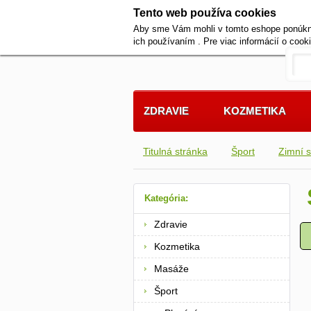
Tento web používa cookies
Aby sme Vám mohli v tomto eshope ponúknuť
ich používaním . Pre viac informácií o coo
ZDRAVIE
KOZMETIKA
Titulná stránka
Šport
Zimní s
Kategória:
Zdravie
Kozmetika
Masáže
Šport