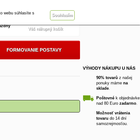
Prihlásiť sa
t
Vše o nákupu
o webu súhlasíte s
Souhlasím
ázdny
Váš nákupný košík
FORMOVANIE POSTAVY
VÝHODY NÁKUPU U NÁS
90% tovarů
z našej
ponuky máme
na
sklade
.
Poštovné
k objednávke
nad 80 Euro
zadarmo
.
Možnosť vrátenia
tovaru
do 14 dní
samozrejmosťou.