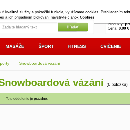
+420 721 222 322
Úvod
Kontak
 kvalitné služby a pokročilé funkcie, využívame cookies. Prehliadaním toht
Pracovné dni od 9 do 17 hodin
kies a ich prípadnom blokovaní navštívte článok
Cookies
Produkty:
pr
Cena:
0,00 €
MASÁŽE
ŠPORT
FITNESS
CVIČENIE
porty
Snowboardová vázání
Snowboardová vázání
(0 položka)
Toto oddelenie je prázdne.