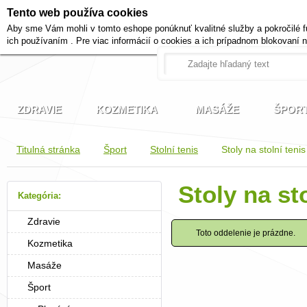
Tento web používa cookies
+420 721 222 322
Aby sme Vám mohli v tomto eshope ponúknuť kvalitné služby a pokročilé f
Pracovné dni od 9 do 17 hodi
ich používaním . Pre viac informácií o cookies a ich prípadnom blokovaní 
ZDRAVIE
KOZMETIKA
MASÁŽE
ŠPOR
Titulná stránka
Šport
Stolní tenis
Stoly na stolní tenis
Stoly na st
Kategória:
Zdravie
Toto oddelenie je prázdne.
Kozmetika
Masáže
Šport