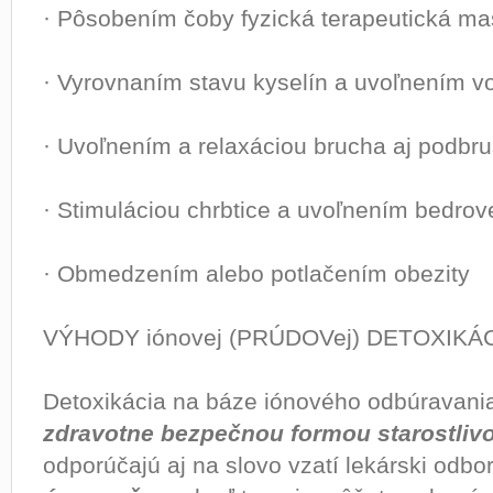
· Pôsobením čoby fyzická terapeutická m
· Vyrovnaním stavu kyselín a uvoľnením vo
· Uvoľnením a relaxáciou brucha aj podbr
· Stimuláciou chrbtice a uvoľnením bedrovej
· Obmedzením alebo potlačením obezity
VÝHODY iónovej (PRÚDOVej) DETOXIKÁ
Detoxikácia na báze iónového odbúravania
zdravotne bezpečnou formou starostlivos
odporúčajú aj na slovo vzatí lekárski odbo