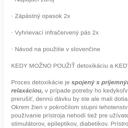
· Zápästný opasok 2x
· Vyhrievací infračervený pás 2x
· Návod na použitie v slovenčine
KEDY MOŽNO POUŽIŤ detoxikáciu a KE
Proces detoxikácie je
spojený s príjemn
relaxáciou,
v prípade potreby ho kedykoľ
prerušiť, dennú dávku by ste ale mali doti
Okrem žien v pokročilom stupni tehotenstv
používanie prístroja nehodí tiež pre užíva
stimulátorov, epileptikov, diabetikov. Príst