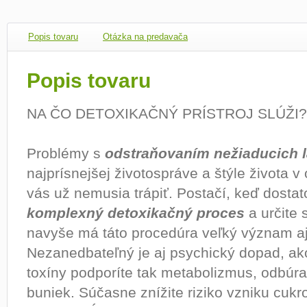
Popis tovaru
Otázka na predavača
Popis tovaru
NA ČO DETOXIKAČNÝ PRÍSTROJ SLÚŽI?
Problémy s
odstraňovaním nežiaducich l
najprísnejšej životospráve a štýle života 
vás už nemusia trápiť. Postačí, keď dosta
komplexný detoxikačný proces
a určite s
navyše má táto procedúra veľký význam aj
Nezanedbateľný je aj psychický dopad, ako
toxíny podporíte tak metabolizmus, odbúra
buniek. Súčasne znížite riziko vzniku cukrov