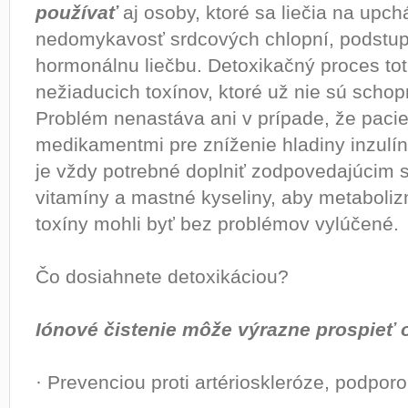
používať
aj osoby, ktoré sa liečia na upch
nedomykavosť srdcových chlopní, podstupu
hormonálnu liečbu. Detoxikačný proces tot
nežiaducich toxínov, ktoré už nie sú schopn
Problém nenastáva ani v prípade, že pacie
medikamentmi pre zníženie hladiny inzulí
je vždy potrebné doplniť zodpovedajúcim 
vitamíny a mastné kyseliny, aby metaboli
toxíny mohli byť bez problémov vylúčené.
Čo dosiahnete detoxikáciou?
Iónové čistenie môže výrazne prospieť 
· Prevenciou proti artérioskleróze, podporo