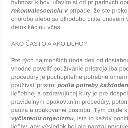
hybnosť kĺbov, uľavíte si od prípadných o
rekonvalescenciu v
prípade, že ste preko
chorobu alebo sa dlhodobo cítite unavení 
detoxikáciou včas.
AKO ČASTO A AKO DLHO?
Pre tých najmenších (teda deti od dosiahnu
vhodné povoliť používanie prístroja iba p
procedúry je pochopiteľne potrebné úmerne
používať prístroj
podľa potreby každode
liečebnej a ozdravujúcej kúry je pre dospe
pravidelným opakovaním procedúry, potom
pauza a opakovanie postupu. Tým dôjde k
vyčisteniu organizmu
, iste to každý pocí
liečby, aby výsledok bol ale naozaj prvotri