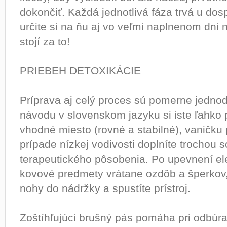
dokončiť. Každá jednotlivá fáza trvá u dos
určite si na ňu aj vo veľmi naplnenom dni 
stojí za to!
PRIEBEH DETOXIKÁCIE
Príprava aj celý proces sú pomerne jedno
návodu v slovenskom jazyku si iste ľahko p
vhodné miesto (rovné a stabilné), vaničku p
prípade nízkej vodivosti doplníte trochou s
terapeutického pôsobenia. Po upevnení ele
kovové predmety vrátane ozdôb a šperkov, 
nohy do nádržky a spustíte prístroj.
Zoštíhľujúci brušný pás pomáha pri odbúr