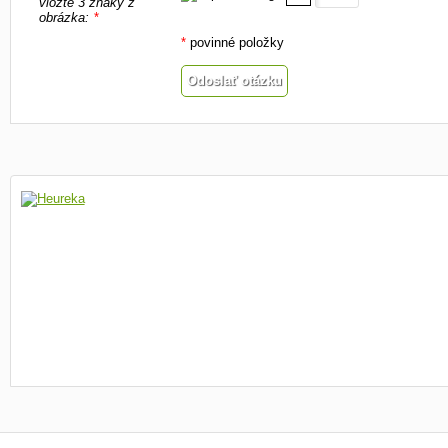
vložte 3 znaky z
obrázka:
*
*
povinné položky