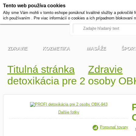
Tento web používa cookies
+420 721 222 322
Aby sme Vám mohli v tomto eshope ponúknuť kvalitné služby a pokročilé f
Pracovné dni od 9 do 17 hodi
ich používaním . Pre viac informácií o cookies a ich prípadnom blokovaní 
ZDRAVIE
KOZMETIKA
MASÁŽE
ŠPOR
Titulná stránka
Zdravie
detoxikácia pre 2 osoby O
Dalšie fotky
Porovnať tovary