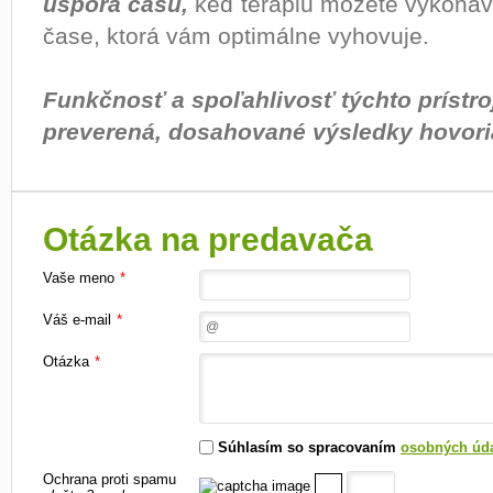
úspora času,
keď terapiu môžete vykonáv
čase, ktorá vám optimálne vyhovuje.
Funkčnosť a spoľahlivosť týchto prístro
preverená, dosahované výsledky hovoria
Otázka na predavača
Vaše meno
*
Váš e-mail
*
Otázka
*
Súhlasím so spracovaním
osobných úd
Ochrana proti spamu